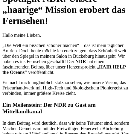
„haarige“ Mission erobert das
Fernsehen!
Hallo meine Lieben,
„Die Welt ein bisschen schöner machen“ – das ist mein täglicher
Antrieb. Doch heute möchte ich euch zeigen, dass Schönheit weit
über den Spiegel in meinem Salon in Bückeburg hinausgeht. Wir
haben es ins Fernsehen geschafft! Der
NDR
hat einen
faszinierenden Beitrag über unser Herzensprojekt
„HAIR HELP
the Oceans“
veröffentlicht.
Es macht mich unglaublich stolz zu sehen, wie unsere Vision, das
Friseurhandwerk mit High-Tech und ökologischem Pioniergeist zu
verbinden, immer größere Kreise zieht.
Ein Meilenstein: Der NDR zu Gast am
Mittellandkanal
In dem Beitrag wird deutlich, dass wir keine Träumer sind, sondern
Macher. Gemeinsam mit der Freiwilligen Feuerwehr Bückeburg
haben wir am Mittellandkanal in Evesen den Ernstfall geprobt. Vor