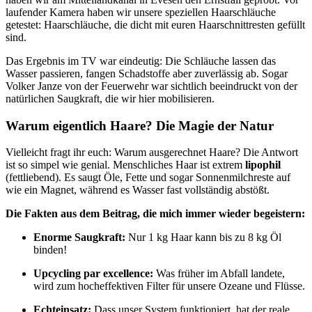
laufender Kamera haben wir unsere speziellen Haarschläuche
getestet: Haarschläuche, die dicht mit euren Haarschnittresten gefüllt
sind.
Das Ergebnis im TV war eindeutig: Die Schläuche lassen das
Wasser passieren, fangen Schadstoffe aber zuverlässig ab. Sogar
Volker Janze von der Feuerwehr war sichtlich beeindruckt von der
natürlichen Saugkraft, die wir hier mobilisieren.
Warum eigentlich Haare? Die Magie der Natur
Vielleicht fragt ihr euch: Warum ausgerechnet Haare? Die Antwort
ist so simpel wie genial. Menschliches Haar ist extrem
lipophil
(fettliebend). Es saugt Öle, Fette und sogar Sonnenmilchreste auf
wie ein Magnet, während es Wasser fast vollständig abstößt.
Die Fakten aus dem Beitrag, die mich immer wieder begeistern:
Enorme Saugkraft:
Nur 1 kg Haar kann bis zu 8 kg Öl
binden!
Upcycling par excellence:
Was früher im Abfall landete,
wird zum hocheffektiven Filter für unsere Ozeane und Flüsse.
Echteinsatz:
Dass unser System funktioniert, hat der reale