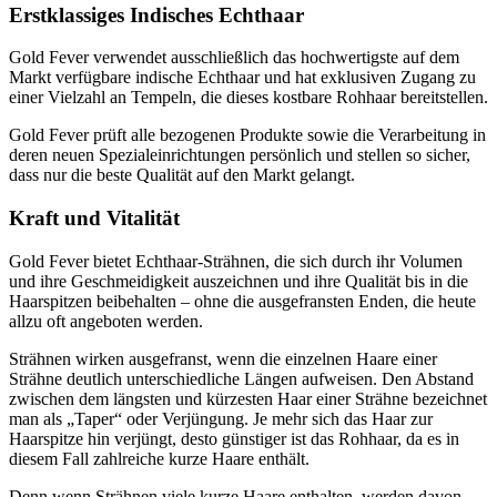
Erstklassiges Indisches Echthaar
Gold Fever verwendet ausschließlich das hochwertigste auf dem
Markt verfügbare indische Echthaar und hat exklusiven Zugang zu
einer Vielzahl an Tempeln, die dieses kostbare Rohhaar bereitstellen.
Gold Fever prüft alle bezogenen Produkte sowie die Verarbeitung in
deren neuen Spezialeinrichtungen persönlich und stellen so sicher,
dass nur die beste Qualität auf den Markt gelangt.
Kraft und Vitalität​
Gold Fever bietet Echthaar-Strähnen, die sich durch ihr Volumen
und ihre Geschmeidigkeit auszeichnen und ihre Qualität bis in die
Haarspitzen beibehalten – ohne die ausgefransten Enden, die heute
allzu oft angeboten werden.
Strähnen wirken ausgefranst, wenn die einzelnen Haare einer
Strähne deutlich unterschiedliche Längen aufweisen. Den Abstand
zwischen dem längsten und kürzesten Haar einer Strähne bezeichnet
man als „Taper“ oder Verjüngung. Je mehr sich das Haar zur
Haarspitze hin verjüngt, desto günstiger ist das Rohhaar, da es in
diesem Fall zahlreiche kurze Haare enthält.
Denn wenn Strähnen viele kurze Haare enthalten, werden davon